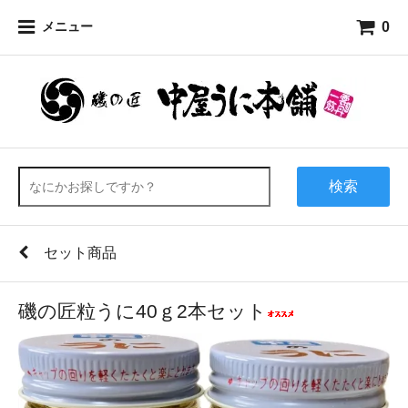
0
メニュー
検索
セット商品
磯の匠粒うに40ｇ2本セット